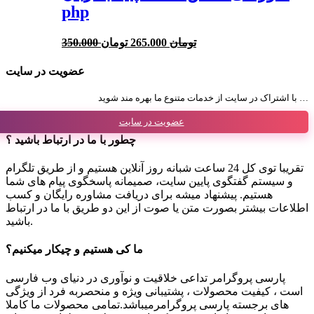
php
قیمت
قیمت
350.000 تومان
265.000 تومان
فعلی:
اصلی:
265.000 تومان.
350.000 تومان
عضویت در سایت
بود.
با اشتراک در سایت از خدمات متنوع ما بهره مند شوید …
عضویت در سایت
چطور با ما در ارتباط باشید ؟
تقریبا توی کل 24 ساعت شبانه روز آنلاین هستیم و از طریق تلگرام
و سیستم گفتگوی پایین سایت، صمیمانه پاسخگوی پیام های شما
هستیم. پیشنهاد میشه برای دریافت مشاوره رایگان و کسب
اطلاعات بیشتر بصورت متن یا صوت از این دو طریق با ما در ارتباط
باشید.
ما کی هستیم و چیکار میکنیم؟
پارسی پروگرامر تداعی خلاقیت و نوآوری در دنیای وب فارسی
است ، کیفیت محصولات ، پشتیبانی ویژه و منحصربه فرد از ویژگی
های برجسته پارسی پروگرامرمیباشد.تمامی محصولات ما کاملا