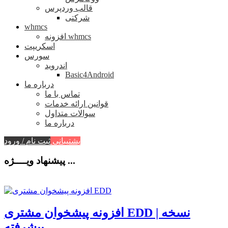
قالب وردپرس
شرکتی
whmcs
افزونه whmcs
اسکریپت
سورس
اندروید
Basic4Android
درباره ما
تماس با ما
قوانین ارائه خدمات
سوالات متداول
درباره ما
پشتیبانی
ثبت نام / ورود
پیشنهاد ویــــژه ...
افزونه پیشخوان مشتری EDD | نسخه
پیشرفته