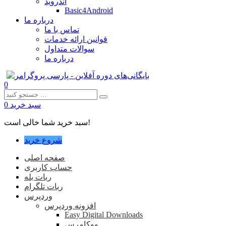
اندروید
Basic4Android
درباره ما
تماس با ما
قوانین ارائه خدمات
سوالات متداول
درباره ما
0
سبد خرید
0
سبد خرید شما خالی است!
شروع خرید
صفحه اصلی
حساب کاربری
ربات بله
ربات تلگرام
وردپرس
افزونه وردپرس
Easy Digital Downloads
ووکامرس