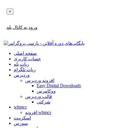
×
اطلاع‌رسانی‌های آپدیت ها و تخفیف ها را در بله دریافت کنید!
ورود به کانال بله
صفحه اصلی
حساب کاربری
ربات بله
ربات تلگرام
وردپرس
افزونه وردپرس
Easy Digital Downloads
ووکامرس
قالب وردپرس
شرکتی
whmcs
افزونه whmcs
اسکریپت
سورس