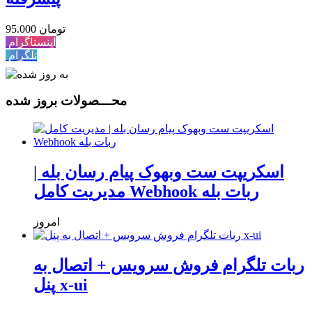
95.000 تومان
اینستاگرام
تلگرام
محـــصولات بروز شده
اسکریپت ست وبهوک پیام رسان بله |
مدیریت کامل Webhook ربات بله
امروز
ربات تلگرام فروش سرویس + اتصال به
پنل x-ui