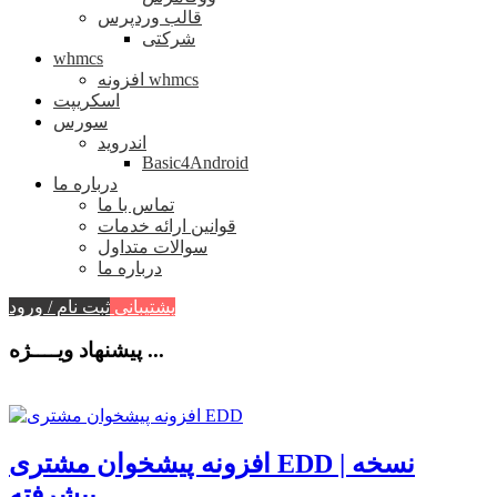
قالب وردپرس
شرکتی
whmcs
افزونه whmcs
اسکریپت
سورس
اندروید
Basic4Android
درباره ما
تماس با ما
قوانین ارائه خدمات
سوالات متداول
درباره ما
پشتیبانی
ثبت نام / ورود
پیشنهاد ویــــژه ...
افزونه پیشخوان مشتری EDD | نسخه
پیشرفته