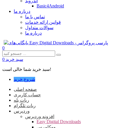
اندروید
Basic4Android
درباره ما
تماس با ما
قوانین ارائه خدمات
سوالات متداول
درباره ما
0
سبد خرید
0
سبد خرید شما خالی است!
شروع خرید
صفحه اصلی
حساب کاربری
ربات بله
ربات تلگرام
وردپرس
افزونه وردپرس
Easy Digital Downloads
ووکامرس