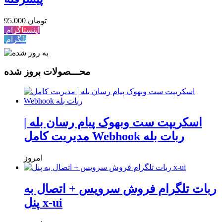
95.000 تومان
اینستاگرام
تلگرام
محـــصولات بروز شده
اسکریپت ست وبهوک پیام رسان بله |
مدیریت کامل Webhook ربات بله
امروز
ربات تلگرام فروش سرویس + اتصال به
پنل x-ui