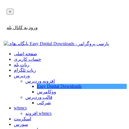
×
اطلاع‌رسانی‌های آپدیت ها و تخفیف ها را در بله دریافت کنید!
ورود به کانال بله
صفحه اصلی
حساب کاربری
ربات بله
ربات تلگرام
وردپرس
افزونه وردپرس
Easy Digital Downloads
ووکامرس
قالب وردپرس
شرکتی
whmcs
افزونه whmcs
اسکریپت
سورس