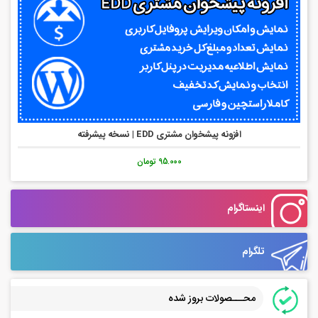
افزونه پیشخوان مشتری EDD | نسخه پیشرفته
95.000 تومان
اینستاگرام
تلگرام
محـــصولات بروز شده