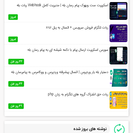
اسکریپت ست وبهوک پیام رسان بله | مدیریت کامل Webhook ربات بله
امروز
ربات تلگرام فروش سرویس + اتصال به پنل x-ui
امروز
سورس اسکریپت ارسال پیام با دکمه شیشه ای به پیام رسان بله
34 روز قبل
دستیار بله یار وردپرس | اتصال پیشرفته وردپرس و ووکامرس به پیام‌رسان بله
34 روز قبل
ربات حق اشتراک گروه های تلگرام به زبان php
49 روز قبل
نوشته های بروز شده