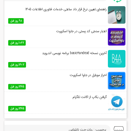
راهنمای تعیین نرخ قرار داد ساعتی خدمات فناوری اطلاعات 1405
98 روز قبل
اعتبار سنجی کد پستی در جاوا اسکریپت
1067 روز قبل
آخرین نسخه basic4android برنامه نویسی اندروید
1307 روز قبل
احراز موبایل در جاوا اسکریپت
1465 روز قبل
گرفتن بکاپ از اکانت تلگرام
1465 روز قبل
برچسب : ربات چت ناشناس