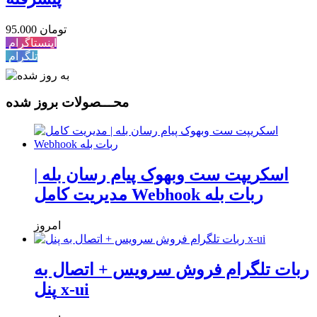
95.000 تومان
اینستاگرام
تلگرام
محـــصولات بروز شده
اسکریپت ست وبهوک پیام رسان بله |
مدیریت کامل Webhook ربات بله
امروز
ربات تلگرام فروش سرویس + اتصال به
پنل x-ui