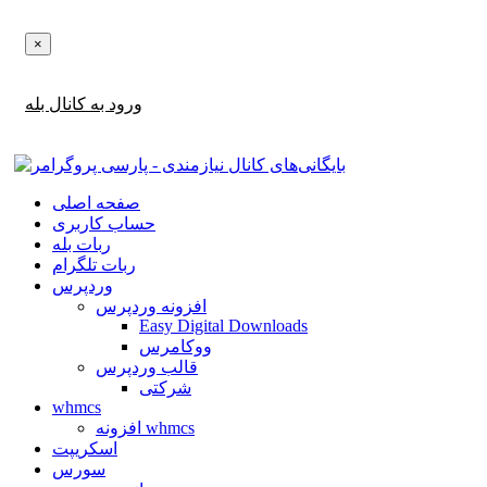
×
اطلاع‌رسانی‌های آپدیت ها و تخفیف ها را در بله دریافت کنید!
ورود به کانال بله
صفحه اصلی
حساب کاربری
ربات بله
ربات تلگرام
وردپرس
افزونه وردپرس
Easy Digital Downloads
ووکامرس
قالب وردپرس
شرکتی
whmcs
افزونه whmcs
اسکریپت
سورس