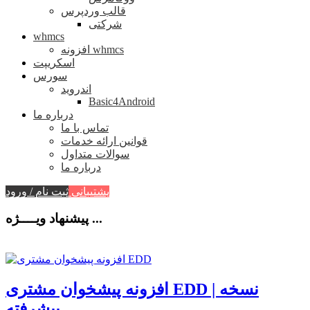
قالب وردپرس
شرکتی
whmcs
افزونه whmcs
اسکریپت
سورس
اندروید
Basic4Android
درباره ما
تماس با ما
قوانین ارائه خدمات
سوالات متداول
درباره ما
پشتیبانی
ثبت نام / ورود
پیشنهاد ویــــژه ...
افزونه پیشخوان مشتری EDD | نسخه
پیشرفته