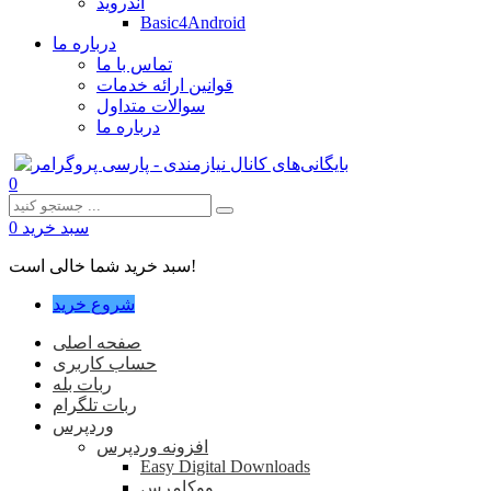
اندروید
Basic4Android
درباره ما
تماس با ما
قوانین ارائه خدمات
سوالات متداول
درباره ما
0
سبد خرید
0
سبد خرید شما خالی است!
شروع خرید
صفحه اصلی
حساب کاربری
ربات بله
ربات تلگرام
وردپرس
افزونه وردپرس
Easy Digital Downloads
ووکامرس