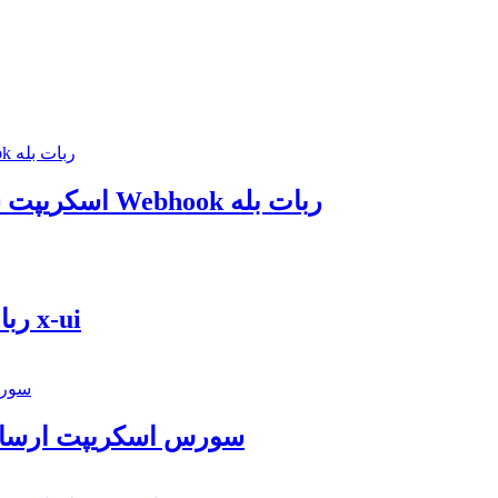
اسکریپت ست وبهوک پیام رسان بله | مدیریت کامل Webhook ربات بله
ربات تلگرام فروش سرویس + اتصال به پنل x-ui
سورس اسکریپت ارسال پ