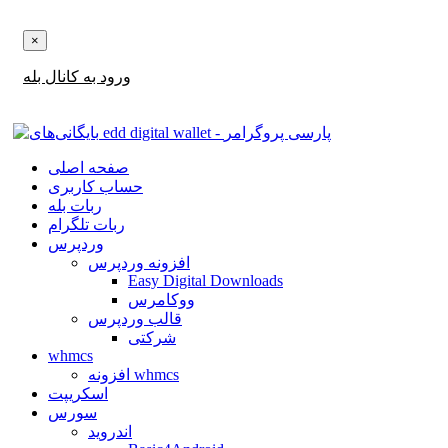
×
‌های آپدیت ها و تخفیف ها را در بله دریافت کنید!
ورود به کانال بله
صفحه اصلی
حساب کاربری
ربات بله
ربات تلگرام
وردپرس
افزونه وردپرس
Easy Digital Downloads
ووکامرس
قالب وردپرس
شرکتی
whmcs
افزونه whmcs
اسکریپت
سورس
اندروید