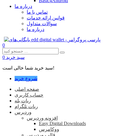
Basic4Android
درباره ما
تماس با ما
قوانین ارائه خدمات
سوالات متداول
درباره ما
0
سبد خرید
0
سبد خرید شما خالی است!
شروع خرید
صفحه اصلی
حساب کاربری
ربات بله
ربات تلگرام
وردپرس
افزونه وردپرس
Easy Digital Downloads
ووکامرس
قالب وردپرس