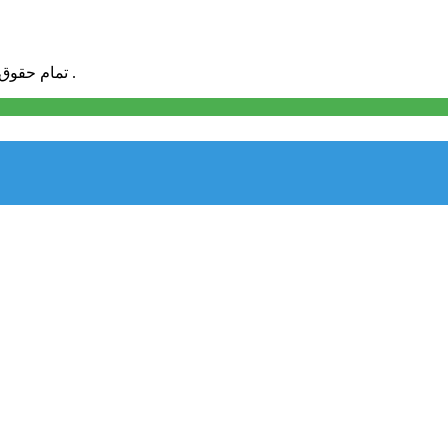
تمام حقوق مادی و معنوی این سایت برای «پارسی پروگرامر» محفوظ می باشد .