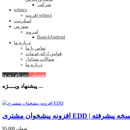
شرکتی
whmcs
افزونه whmcs
اسکریپت
سورس
اندروید
Basic4Android
درباره ما
تماس با ما
قوانین ارائه خدمات
سوالات متداول
درباره ما
پشتیبانی
ثبت نام / ورود
پیشنهاد ویــــژه ...
نه پیشخوان مشتری EDD | نسخه پیشرفته
95.000 تومان