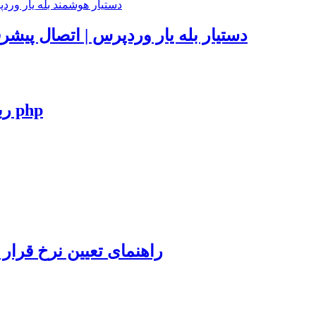
دستیار بله یار وردپرس | اتصال پیشر
ربات حق اشتراک گروه های تلگرام به زبان php
راهنمای تعیین نرخ قرار 