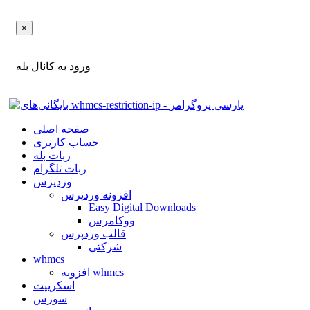
×
اطلاع‌رسانی‌های آپدیت ها و تخفیف ها را در بله دریافت کنید!
ورود به کانال بله
صفحه اصلی
حساب کاربری
ربات بله
ربات تلگرام
وردپرس
افزونه وردپرس
Easy Digital Downloads
ووکامرس
قالب وردپرس
شرکتی
whmcs
افزونه whmcs
اسکریپت
سورس