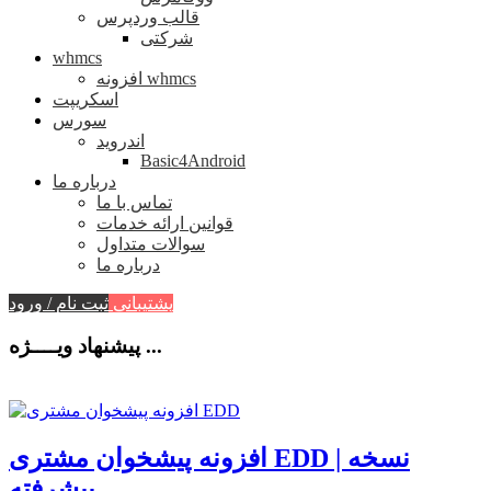
قالب وردپرس
شرکتی
whmcs
افزونه whmcs
اسکریپت
سورس
اندروید
Basic4Android
درباره ما
تماس با ما
قوانین ارائه خدمات
سوالات متداول
درباره ما
پشتیبانی
ثبت نام / ورود
پیشنهاد ویــــژه ...
افزونه پیشخوان مشتری EDD | نسخه
پیشرفته