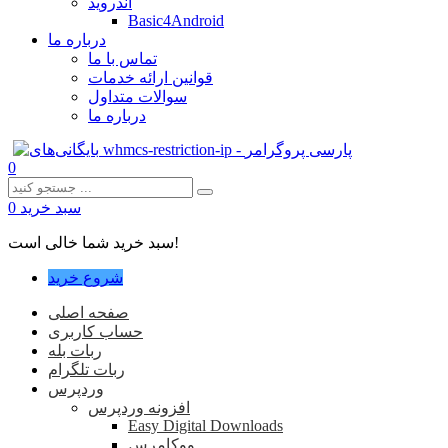
اندروید
Basic4Android
درباره ما
تماس با ما
قوانین ارائه خدمات
سوالات متداول
درباره ما
0
سبد خرید
0
سبد خرید شما خالی است!
شروع خرید
صفحه اصلی
حساب کاربری
ربات بله
ربات تلگرام
وردپرس
افزونه وردپرس
Easy Digital Downloads
ووکامرس