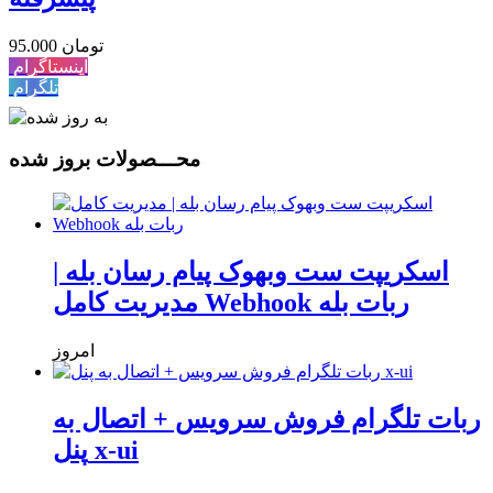
95.000 تومان
اینستاگرام
تلگرام
محـــصولات بروز شده
اسکریپت ست وبهوک پیام رسان بله |
مدیریت کامل Webhook ربات بله
امروز
ربات تلگرام فروش سرویس + اتصال به
پنل x-ui