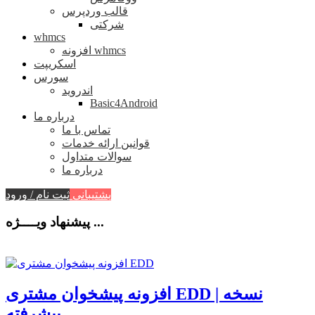
قالب وردپرس
شرکتی
whmcs
افزونه whmcs
اسکریپت
سورس
اندروید
Basic4Android
درباره ما
تماس با ما
قوانین ارائه خدمات
سوالات متداول
درباره ما
پشتیبانی
ثبت نام / ورود
پیشنهاد ویــــژه ...
افزونه پیشخوان مشتری EDD | نسخه
پیشرفته