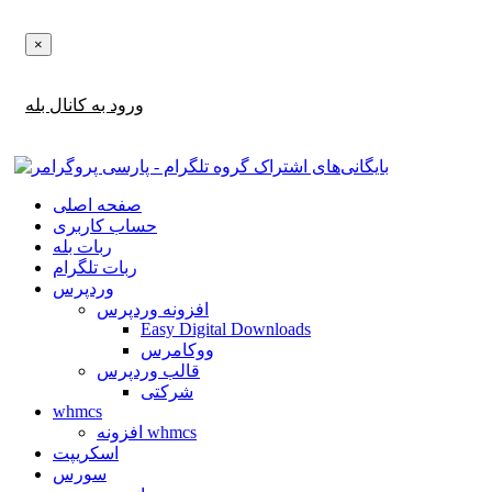
×
اطلاع‌رسانی‌های آپدیت ها و تخفیف ها را در بله دریافت کنید!
ورود به کانال بله
صفحه اصلی
حساب کاربری
ربات بله
ربات تلگرام
وردپرس
افزونه وردپرس
Easy Digital Downloads
ووکامرس
قالب وردپرس
شرکتی
whmcs
افزونه whmcs
اسکریپت
سورس