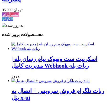
95.000 تومان
اینستاگرام
تلگرام
محـــصولات بروز شده
اسکریپت ست وبهوک پیام رسان بله |
مدیریت کامل Webhook ربات بله
امروز
ربات تلگرام فروش سرویس + اتصال به
پنل x-ui