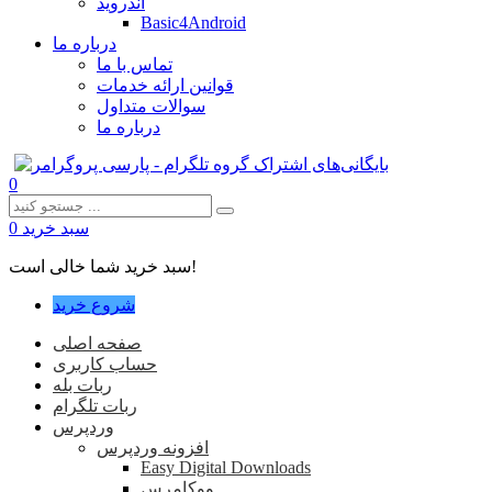
اندروید
Basic4Android
درباره ما
تماس با ما
قوانین ارائه خدمات
سوالات متداول
درباره ما
0
سبد خرید
0
سبد خرید شما خالی است!
شروع خرید
صفحه اصلی
حساب کاربری
ربات بله
ربات تلگرام
وردپرس
افزونه وردپرس
Easy Digital Downloads
ووکامرس