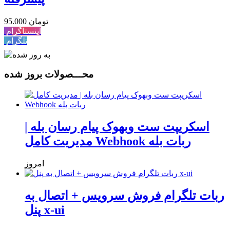
95.000 تومان
اینستاگرام
تلگرام
محـــصولات بروز شده
اسکریپت ست وبهوک پیام رسان بله |
مدیریت کامل Webhook ربات بله
امروز
ربات تلگرام فروش سرویس + اتصال به
پنل x-ui