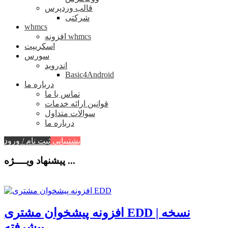
قالب وردپرس
شرکتی
whmcs
افزونه whmcs
اسکریپت
سورس
اندروید
Basic4Android
درباره ما
تماس با ما
قوانین ارائه خدمات
سوالات متداول
درباره ما
پشتیبانی
ثبت نام / ورود
پیشنهاد ویــــژه ...
افزونه پیشخوان مشتری EDD | نسخه
پیشرفته