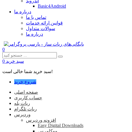
اندروید
Basic4Android
درباره ما
تماس با ما
قوانین ارائه خدمات
سوالات متداول
درباره ما
0
سبد خرید
0
سبد خرید شما خالی است!
شروع خرید
صفحه اصلی
حساب کاربری
ربات بله
ربات تلگرام
وردپرس
افزونه وردپرس
Easy Digital Downloads
ووکامرس