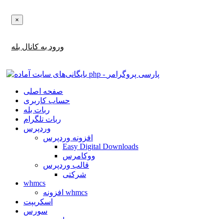
×
اطلاع‌رسانی‌های آپدیت ها و تخفیف ها را در بله دریافت کنید!
ورود به کانال بله
صفحه اصلی
حساب کاربری
ربات بله
ربات تلگرام
وردپرس
افزونه وردپرس
Easy Digital Downloads
ووکامرس
قالب وردپرس
شرکتی
whmcs
افزونه whmcs
اسکریپت
سورس