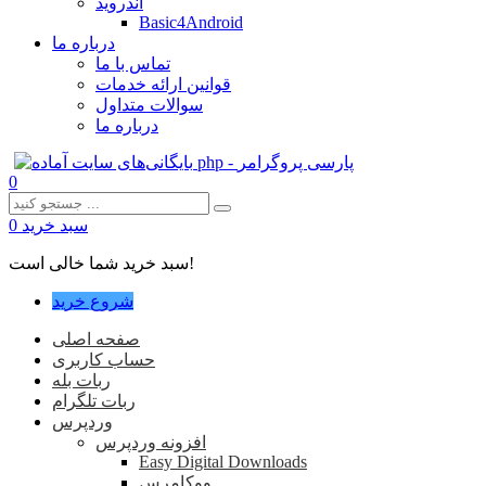
اندروید
Basic4Android
درباره ما
تماس با ما
قوانین ارائه خدمات
سوالات متداول
درباره ما
0
سبد خرید
0
سبد خرید شما خالی است!
شروع خرید
صفحه اصلی
حساب کاربری
ربات بله
ربات تلگرام
وردپرس
افزونه وردپرس
Easy Digital Downloads
ووکامرس