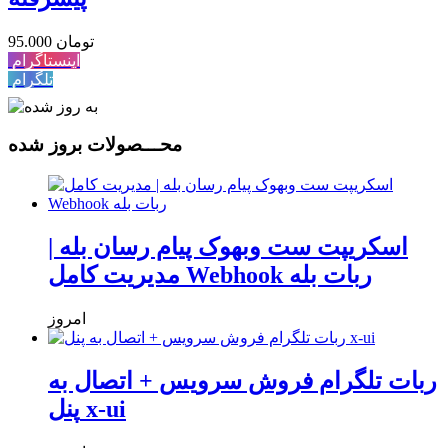
95.000 تومان
اینستاگرام
تلگرام
محـــصولات بروز شده
اسکریپت ست وبهوک پیام رسان بله |
مدیریت کامل Webhook ربات بله
امروز
ربات تلگرام فروش سرویس + اتصال به
پنل x-ui