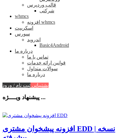
قالب وردپرس
شرکتی
whmcs
افزونه whmcs
اسکریپت
سورس
اندروید
Basic4Android
درباره ما
تماس با ما
قوانین ارائه خدمات
سوالات متداول
درباره ما
پشتیبانی
ثبت نام / ورود
پیشنهاد ویــــژه ...
افزونه پیشخوان مشتری EDD | نسخه
پیشرفته