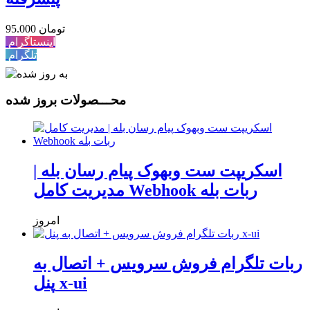
95.000 تومان
اینستاگرام
تلگرام
محـــصولات بروز شده
اسکریپت ست وبهوک پیام رسان بله |
مدیریت کامل Webhook ربات بله
امروز
ربات تلگرام فروش سرویس + اتصال به
پنل x-ui