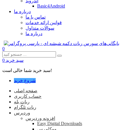
اندروید
Basic4Android
درباره ما
تماس با ما
قوانین ارائه خدمات
سوالات متداول
درباره ما
0
سبد خرید
0
سبد خرید شما خالی است!
شروع خرید
صفحه اصلی
حساب کاربری
ربات بله
ربات تلگرام
وردپرس
افزونه وردپرس
Easy Digital Downloads
ووکامرس