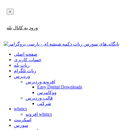
×
اطلاع‌رسانی‌های آپدیت ها و تخفیف ها را در بله دریافت کنید!
ورود به کانال بله
صفحه اصلی
حساب کاربری
ربات بله
ربات تلگرام
وردپرس
افزونه وردپرس
Easy Digital Downloads
ووکامرس
قالب وردپرس
شرکتی
whmcs
افزونه whmcs
اسکریپت
سورس