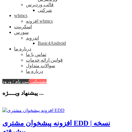
قالب وردپرس
شرکتی
whmcs
افزونه whmcs
اسکریپت
سورس
اندروید
Basic4Android
درباره ما
تماس با ما
قوانین ارائه خدمات
سوالات متداول
درباره ما
پشتیبانی
ثبت نام / ورود
پیشنهاد ویــــژه ...
افزونه پیشخوان مشتری EDD | نسخه
پیشرفته