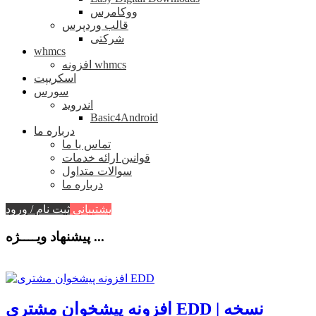
ووکامرس
قالب وردپرس
شرکتی
whmcs
افزونه whmcs
اسکریپت
سورس
اندروید
Basic4Android
درباره ما
تماس با ما
قوانین ارائه خدمات
سوالات متداول
درباره ما
پشتیبانی
ثبت نام / ورود
پیشنهاد ویــــژه ...
افزونه پیشخوان مشتری EDD | نسخه