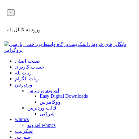
×
اطلاع‌رسانی‌های آپدیت ها و تخفیف ها را در بله دریافت کنید!
ورود به کانال بله
صفحه اصلی
حساب کاربری
ربات بله
ربات تلگرام
وردپرس
افزونه وردپرس
Easy Digital Downloads
ووکامرس
قالب وردپرس
شرکتی
whmcs
افزونه whmcs
اسکریپت
سورس