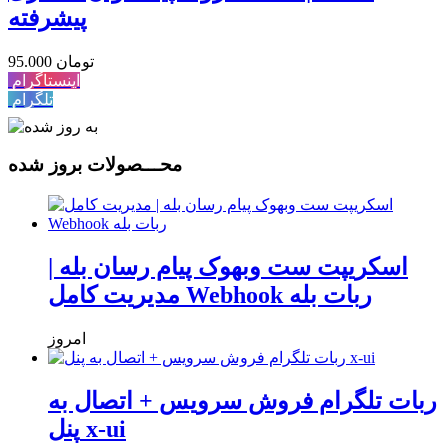
پیشرفته
95.000 تومان
اینستاگرام
تلگرام
محـــصولات بروز شده
اسکریپت ست وبهوک پیام رسان بله |
مدیریت کامل Webhook ربات بله
امروز
ربات تلگرام فروش سرویس + اتصال به
پنل x-ui