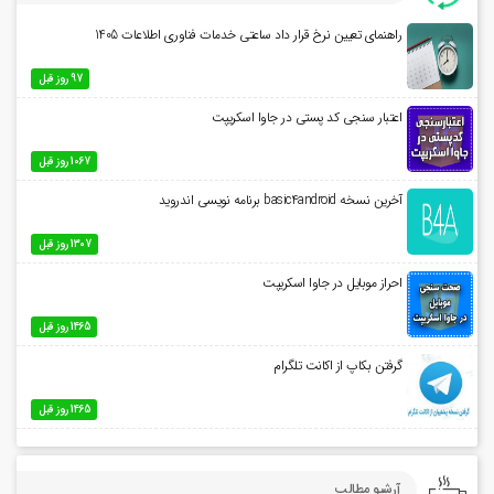
راهنمای تعیین نرخ قرار داد ساعتی خدمات فناوری اطلاعات 1405
97 روز قبل
اعتبار سنجی کد پستی در جاوا اسکریپت
1067 روز قبل
آخرین نسخه basic4android برنامه نویسی اندروید
1307 روز قبل
احراز موبایل در جاوا اسکریپت
1465 روز قبل
گرفتن بکاپ از اکانت تلگرام
1465 روز قبل
آرشیو مطالب