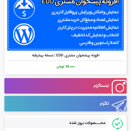
افزونه پیشخوان مشتری EDD | نسخه پیشرفته
95.000 تومان
اینستاگرام
تلگرام
محـــصولات بروز شده