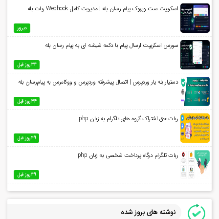
اسکریپت ست وبهوک پیام رسان بله | مدیریت کامل Webhook ربات بله
دیروز
سورس اسکریپت ارسال پیام با دکمه شیشه ای به پیام رسان بله
34 روز قبل
دستیار بله یار وردپرس | اتصال پیشرفته وردپرس و ووکامرس به پیام‌رسان بله
34 روز قبل
ربات حق اشتراک گروه های تلگرام به زبان php
49 روز قبل
ربات تلگرام درگاه پرداخت شخصی به زبان php
49 روز قبل
نوشته های بروز شده