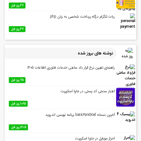
47 روز قبل
ربات تلگرام درگاه پرداخت شخصی به زبان php
47 روز قبل
نوشته های بروز شده
راهنمای تعیین نرخ قرار داد ساعتی خدمات فناوری اطلاعات 1405
95 روز قبل
اعتبار سنجی کد پستی در جاوا اسکریپت
1065 روز قبل
آخرین نسخه basic4android برنامه نویسی اندروید
1305 روز قبل
احراز موبایل در جاوا اسکریپت