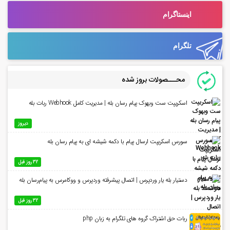
اینستاگرام
تلگرام
محـــصولات بروز شده
اسکریپت ست وبهوک پیام رسان بله | مدیریت کامل Webhook ربات بله
دیروز
سورس اسکریپت ارسال پیام با دکمه شیشه ای به پیام رسان بله
32 روز قبل
دستیار بله یار وردپرس | اتصال پیشرفته وردپرس و ووکامرس به پیام‌رسان بله
32 روز قبل
ربات حق اشتراک گروه های تلگرام به زبان php