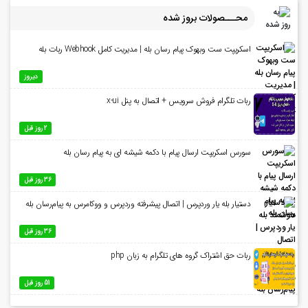
محـــصولات بروز شده
اسکریپت ست وبهوک پیام رسان بله | مدیریت کامل Webhook ربات بله
دیروز
ربات تلگرام فروش سرویس + اتصال به پنل x-ui
2 روز قبل
سورس اسکریپت ارسال پیام با دکمه شیشه ای به پیام رسان بله
36 روز قبل
دستیار بله یار وردپرس | اتصال پیشرفته وردپرس و ووکامرس به پیام‌رسان بله
36 روز قبل
ربات حق اشتراک گروه های تلگرام به زبان php
51 روز قبل