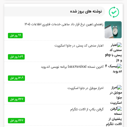
نوشته های بروز شده
راهنمای تعیین نرخ قرار داد ساعتی خدمات فناوری اطلاعات 1405
99 روز قبل
اعتبار سنجی کد پستی در جاوا اسکریپت
1069 روز قبل
آخرین نسخه basic4android برنامه نویسی اندروید
1309 روز قبل
احراز موبایل در جاوا اسکریپت
1467 روز قبل
گرفتن بکاپ از اکانت تلگرام
1467 روز قبل