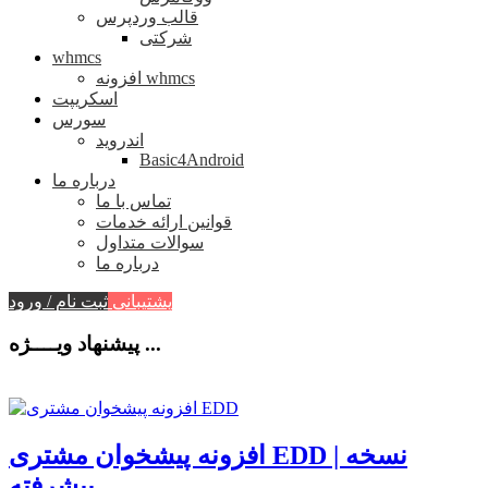
قالب وردپرس
شرکتی
whmcs
افزونه whmcs
اسکریپت
سورس
اندروید
Basic4Android
درباره ما
تماس با ما
قوانین ارائه خدمات
سوالات متداول
درباره ما
پشتیبانی
ثبت نام / ورود
پیشنهاد ویــــژه ...
افزونه پیشخوان مشتری EDD | نسخه
پیشرفته