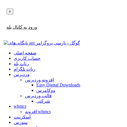
×
اطلاع‌رسانی‌های آپدیت ها و تخفیف ها را در بله دریافت کنید!
ورود به کانال بله
صفحه اصلی
حساب کاربری
ربات بله
ربات تلگرام
وردپرس
افزونه وردپرس
Easy Digital Downloads
ووکامرس
قالب وردپرس
شرکتی
whmcs
افزونه whmcs
اسکریپت
سورس