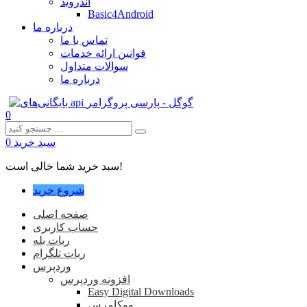
اندروید
Basic4Android
درباره ما
تماس با ما
قوانین ارائه خدمات
سوالات متداول
درباره ما
0
سبد خرید
0
سبد خرید شما خالی است!
شروع خرید
صفحه اصلی
حساب کاربری
ربات بله
ربات تلگرام
وردپرس
افزونه وردپرس
Easy Digital Downloads
ووکامرس