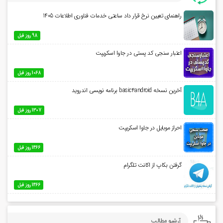
راهنمای تعیین نرخ قرار داد ساعتی خدمات فناوری اطلاعات 1405
98 روز قبل
اعتبار سنجی کد پستی در جاوا اسکریپت
1068 روز قبل
آخرین نسخه basic4android برنامه نویسی اندروید
1307 روز قبل
احراز موبایل در جاوا اسکریپت
1466 روز قبل
گرفتن بکاپ از اکانت تلگرام
1466 روز قبل
آرشیو مطالب