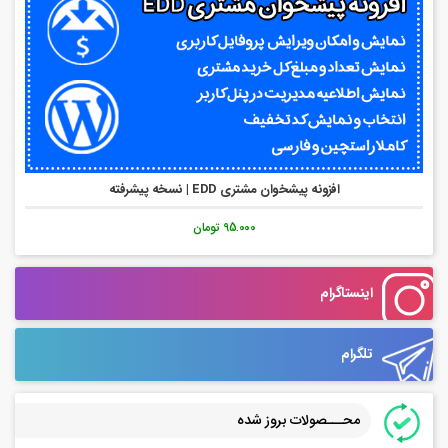
افزونه پیشخوان مشتری EDD | نسخه پیشرفته
95.000 تومان
اینستاگرام
تلگرام
محـــصولات بروز شده