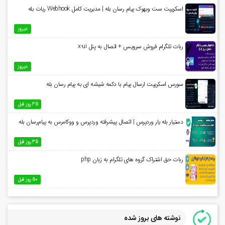
اسکریپت ست وبهوک پیام رسان بله | مدیریت کامل Webhook ربات بله
دیروز
ربات تلگرام فروش سرویس + اتصال به پنل x-ui
دیروز
سورس اسکریپت ارسال پیام با دکمه شیشه ای به پیام رسان بله
35 روز قبل
دستیار بله یار وردپرس | اتصال پیشرفته وردپرس و ووکامرس به پیام‌رسان بله
35 روز قبل
ربات حق اشتراک گروه های تلگرام به زبان php
50 روز قبل
نوشته های بروز شده