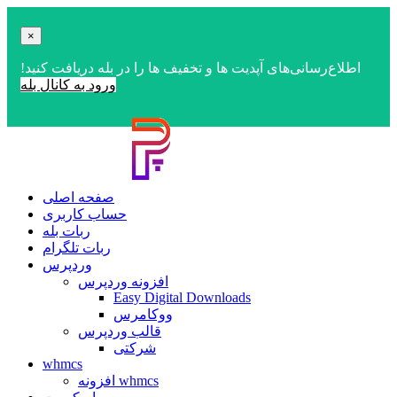
×
اطلاع‌رسانی‌های آپدیت ها و تخفیف ها را در بله دریافت کنید!
ورود به کانال بله
صفحه اصلی
حساب کاربری
ربات بله
ربات تلگرام
وردپرس
افزونه وردپرس
Easy Digital Downloads
ووکامرس
قالب وردپرس
شرکتی
whmcs
افزونه whmcs