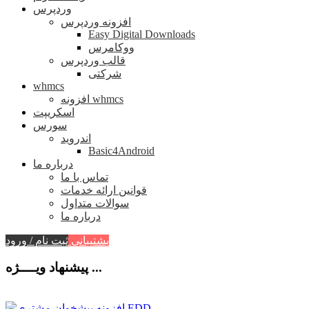
وردپرس
افزونه وردپرس
Easy Digital Downloads
ووکامرس
قالب وردپرس
شرکتی
whmcs
افزونه whmcs
اسکریپت
سورس
اندروید
Basic4Android
درباره ما
تماس با ما
قوانین ارائه خدمات
سوالات متداول
درباره ما
پشتیبانی
ثبت نام / ورود
پیشنهاد ویــــژه ...