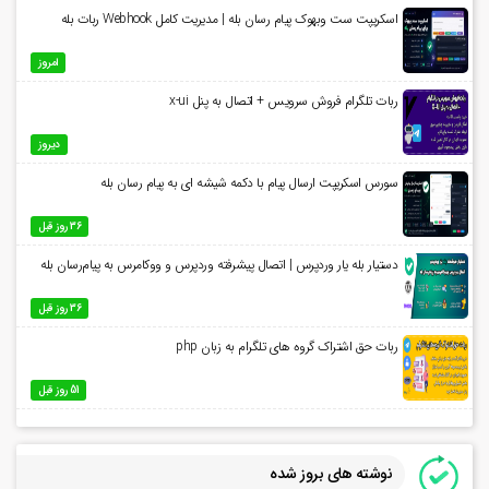
اسکریپت ست وبهوک پیام رسان بله | مدیریت کامل Webhook ربات بله
امروز
ربات تلگرام فروش سرویس + اتصال به پنل x-ui
دیروز
سورس اسکریپت ارسال پیام با دکمه شیشه ای به پیام رسان بله
36 روز قبل
دستیار بله یار وردپرس | اتصال پیشرفته وردپرس و ووکامرس به پیام‌رسان بله
36 روز قبل
ربات حق اشتراک گروه های تلگرام به زبان php
51 روز قبل
نوشته های بروز شده