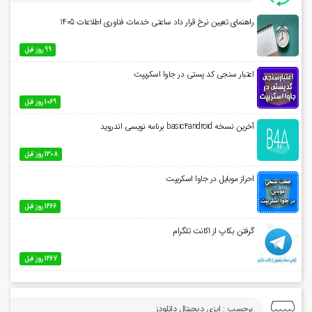
راهنمای تعیین نرخ قرار داد ساعتی خدمات فناوری اطلاعات 1405
99 روز قبل
اعتبار سنجی کد پستی در جاوا اسکریپت
1069 روز قبل
آخرین نسخه basic4android برنامه نویسی اندروید
1308 روز قبل
احراز موبایل در جاوا اسکریپت
1466 روز قبل
گرفتن بکاپ از اکانت تلگرام
1467 روز قبل
برچسب : ایزی دیجیتال دانلودز