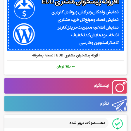
افزونه پیشخوان مشتری EDD | نسخه پیشرفته
95.000 تومان
اینستاگرام
تلگرام
محـــصولات بروز شده