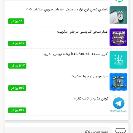
راهنمای تعیین نرخ قرار داد ساعتی خدمات فناوری اطلاعات 1405
98 روز قبل
اعتبار سنجی کد پستی در جاوا اسکریپت
1067 روز قبل
آخرین نسخه basic4android برنامه نویسی اندروید
1307 روز قبل
احراز موبایل در جاوا اسکریپت
1465 روز قبل
گرفتن بکاپ از اکانت تلگرام
1465 روز قبل
دسته بندی : لوگو