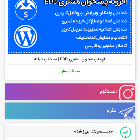
افزونه پیشخوان مشتری EDD | نسخه پیشرفته
95.000 تومان
اینستاگرام
تلگرام
محـــصولات بروز شده