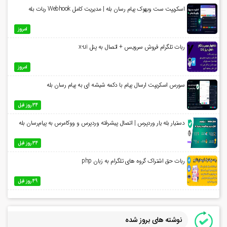
اسکریپت ست وبهوک پیام رسان بله | مدیریت کامل Webhook ربات بله
امروز
ربات تلگرام فروش سرویس + اتصال به پنل x-ui
امروز
سورس اسکریپت ارسال پیام با دکمه شیشه ای به پیام رسان بله
34 روز قبل
دستیار بله یار وردپرس | اتصال پیشرفته وردپرس و ووکامرس به پیام‌رسان بله
34 روز قبل
ربات حق اشتراک گروه های تلگرام به زبان php
49 روز قبل
نوشته های بروز شده