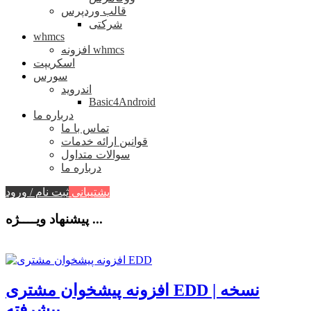
قالب وردپرس
شرکتی
whmcs
افزونه whmcs
اسکریپت
سورس
اندروید
Basic4Android
درباره ما
تماس با ما
قوانین ارائه خدمات
سوالات متداول
درباره ما
پشتیبانی
ثبت نام / ورود
پیشنهاد ویــــژه ...
افزونه پیشخوان مشتری EDD | نسخه
پیشرفته