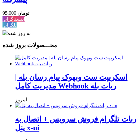
95.000 تومان
اینستاگرام
تلگرام
محـــصولات بروز شده
اسکریپت ست وبهوک پیام رسان بله |
مدیریت کامل Webhook ربات بله
امروز
ربات تلگرام فروش سرویس + اتصال به
پنل x-ui