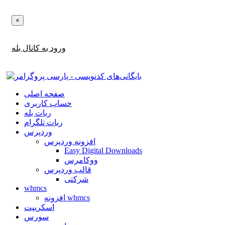
×
اطلاع‌رسانی‌های آپدیت ها و تخفیف ها را در بله دریافت کنید!
ورود به کانال بله
صفحه اصلی
حساب کاربری
ربات بله
ربات تلگرام
وردپرس
افزونه وردپرس
Easy Digital Downloads
ووکامرس
قالب وردپرس
شرکتی
whmcs
افزونه whmcs
اسکریپت
سورس