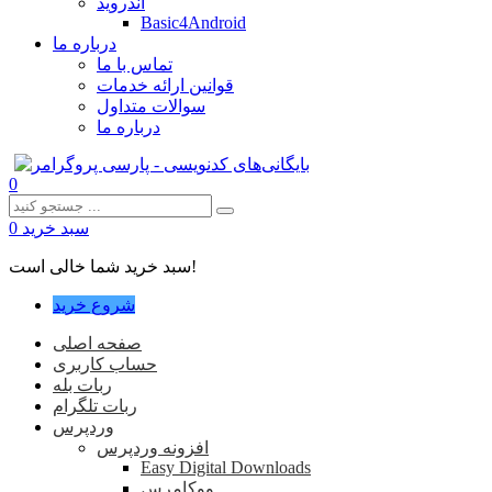
اندروید
Basic4Android
درباره ما
تماس با ما
قوانین ارائه خدمات
سوالات متداول
درباره ما
0
سبد خرید
0
سبد خرید شما خالی است!
شروع خرید
صفحه اصلی
حساب کاربری
ربات بله
ربات تلگرام
وردپرس
افزونه وردپرس
Easy Digital Downloads
ووکامرس