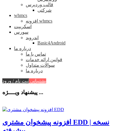
قالب وردپرس
شرکتی
whmcs
افزونه whmcs
اسکریپت
سورس
اندروید
Basic4Android
درباره ما
تماس با ما
قوانین ارائه خدمات
سوالات متداول
درباره ما
پشتیبانی
ثبت نام / ورود
پیشنهاد ویــــژه ...
افزونه پیشخوان مشتری EDD | نسخه
پیشرفته