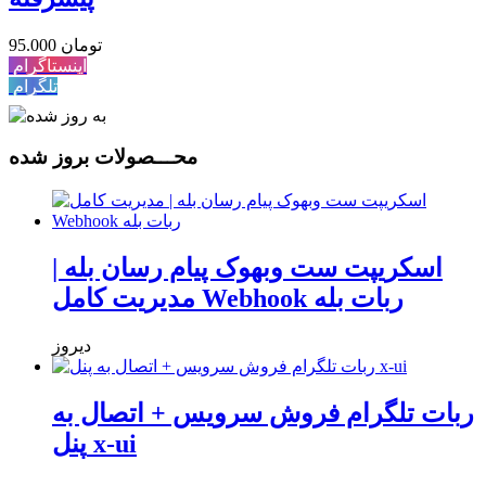
95.000 تومان
اینستاگرام
تلگرام
محـــصولات بروز شده
اسکریپت ست وبهوک پیام رسان بله |
مدیریت کامل Webhook ربات بله
دیروز
ربات تلگرام فروش سرویس + اتصال به
پنل x-ui