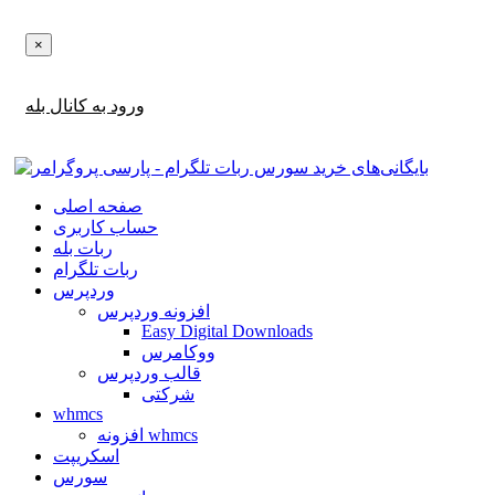
×
اطلاع‌رسانی‌های آپدیت ها و تخفیف ها را در بله دریافت کنید!
ورود به کانال بله
صفحه اصلی
حساب کاربری
ربات بله
ربات تلگرام
وردپرس
افزونه وردپرس
Easy Digital Downloads
ووکامرس
قالب وردپرس
شرکتی
whmcs
افزونه whmcs
اسکریپت
سورس