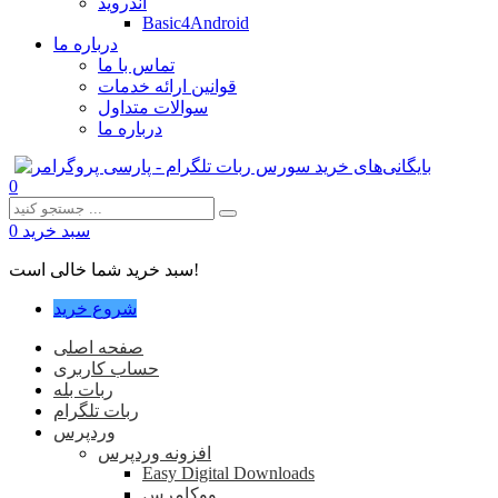
اندروید
Basic4Android
درباره ما
تماس با ما
قوانین ارائه خدمات
سوالات متداول
درباره ما
0
سبد خرید
0
سبد خرید شما خالی است!
شروع خرید
صفحه اصلی
حساب کاربری
ربات بله
ربات تلگرام
وردپرس
افزونه وردپرس
Easy Digital Downloads
ووکامرس