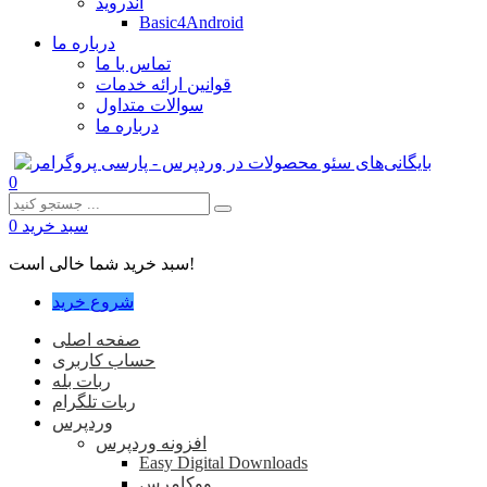
اندروید
Basic4Android
درباره ما
تماس با ما
قوانین ارائه خدمات
سوالات متداول
درباره ما
0
سبد خرید
0
سبد خرید شما خالی است!
شروع خرید
صفحه اصلی
حساب کاربری
ربات بله
ربات تلگرام
وردپرس
افزونه وردپرس
Easy Digital Downloads
ووکامرس