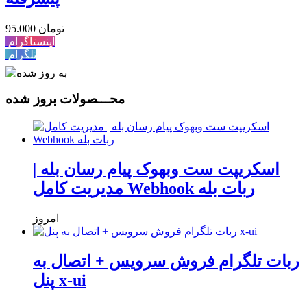
95.000 تومان
اینستاگرام
تلگرام
محـــصولات بروز شده
اسکریپت ست وبهوک پیام رسان بله |
مدیریت کامل Webhook ربات بله
امروز
ربات تلگرام فروش سرویس + اتصال به
پنل x-ui