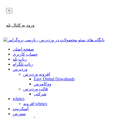
×
اطلاع‌رسانی‌های آپدیت ها و تخفیف ها را در بله دریافت کنید!
ورود به کانال بله
صفحه اصلی
حساب کاربری
ربات بله
ربات تلگرام
وردپرس
افزونه وردپرس
Easy Digital Downloads
ووکامرس
قالب وردپرس
شرکتی
whmcs
افزونه whmcs
اسکریپت
سورس