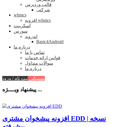
قالب وردپرس
شرکتی
whmcs
افزونه whmcs
اسکریپت
سورس
اندروید
Basic4Android
درباره ما
تماس با ما
قوانین ارائه خدمات
سوالات متداول
درباره ما
پشتیبانی
ثبت نام / ورود
پیشنهاد ویــــژه ...
افزونه پیشخوان مشتری EDD | نسخه
پیشرفته