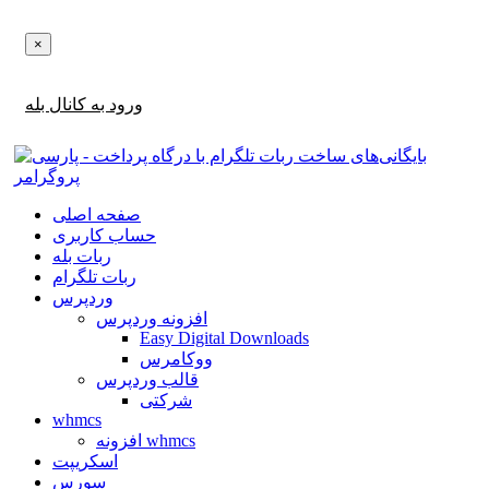
×
اطلاع‌رسانی‌های آپدیت ها و تخفیف ها را در بله دریافت کنید!
ورود به کانال بله
صفحه اصلی
حساب کاربری
ربات بله
ربات تلگرام
وردپرس
افزونه وردپرس
Easy Digital Downloads
ووکامرس
قالب وردپرس
شرکتی
whmcs
افزونه whmcs
اسکریپت
سورس