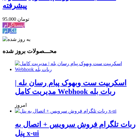
پیشرفته
95.000 تومان
اینستاگرام
تلگرام
محـــصولات بروز شده
اسکریپت ست وبهوک پیام رسان بله |
مدیریت کامل Webhook ربات بله
امروز
ربات تلگرام فروش سرویس + اتصال به
پنل x-ui