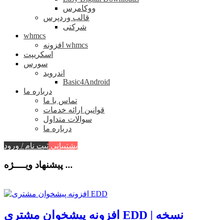
ووکامرس
قالب وردپرس
شرکتی
whmcs
افزونه whmcs
اسکریپت
سورس
اندروید
Basic4Android
درباره ما
تماس با ما
قوانین ارائه خدمات
سوالات متداول
درباره ما
پشتیبانی
ثبت نام / ورود
پیشنهاد ویــــژه ...
افزونه پیشخوان مشتری EDD | نسخه