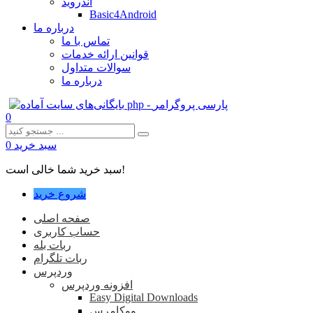
اندروید
Basic4Android
درباره ما
تماس با ما
قوانین ارائه خدمات
سوالات متداول
درباره ما
0
سبد خرید
0
سبد خرید شما خالی است!
شروع خرید
صفحه اصلی
حساب کاربری
ربات بله
ربات تلگرام
وردپرس
افزونه وردپرس
Easy Digital Downloads
ووکامرس