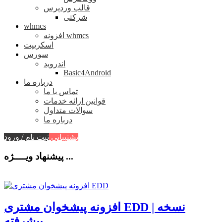
قالب وردپرس
شرکتی
whmcs
افزونه whmcs
اسکریپت
سورس
اندروید
Basic4Android
درباره ما
تماس با ما
قوانین ارائه خدمات
سوالات متداول
درباره ما
پشتیبانی
ثبت نام / ورود
پیشنهاد ویــــژه ...
افزونه پیشخوان مشتری EDD | نسخه
پیشرفته