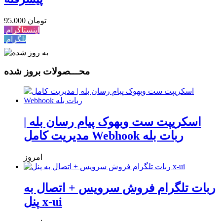
95.000 تومان
اینستاگرام
تلگرام
محـــصولات بروز شده
اسکریپت ست وبهوک پیام رسان بله |
مدیریت کامل Webhook ربات بله
امروز
ربات تلگرام فروش سرویس + اتصال به
پنل x-ui