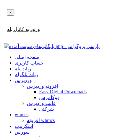
×
اطلاع‌رسانی‌های آپدیت ها و تخفیف ها را در بله دریافت کنید!
ورود به کانال بله
صفحه اصلی
حساب کاربری
ربات بله
ربات تلگرام
وردپرس
افزونه وردپرس
Easy Digital Downloads
ووکامرس
قالب وردپرس
شرکتی
whmcs
افزونه whmcs
اسکریپت
سورس