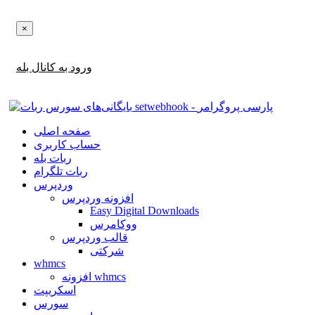
×
اطلاع‌رسانی‌های آپدیت ها و تخفیف ها را در بله دریافت کنید!
ورود به کانال بله
صفحه اصلی
حساب کاربری
ربات بله
ربات تلگرام
وردپرس
افزونه وردپرس
Easy Digital Downloads
ووکامرس
قالب وردپرس
شرکتی
whmcs
افزونه whmcs
اسکریپت
سورس