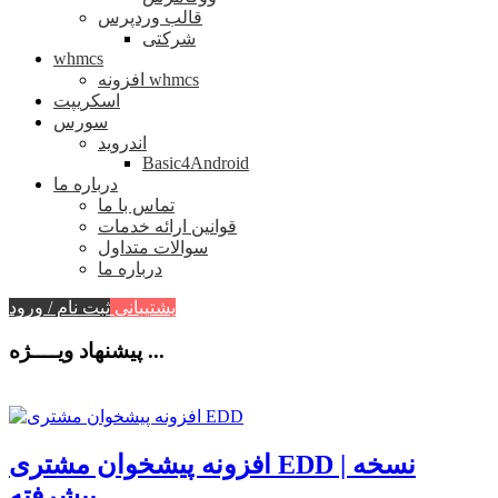
قالب وردپرس
شرکتی
whmcs
افزونه whmcs
اسکریپت
سورس
اندروید
Basic4Android
درباره ما
تماس با ما
قوانین ارائه خدمات
سوالات متداول
درباره ما
پشتیبانی
ثبت نام / ورود
پیشنهاد ویــــژه ...
افزونه پیشخوان مشتری EDD | نسخه
پیشرفته