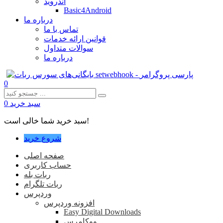
اندروید
Basic4Android
درباره ما
تماس با ما
قوانین ارائه خدمات
سوالات متداول
درباره ما
0
سبد خرید
0
سبد خرید شما خالی است!
شروع خرید
صفحه اصلی
حساب کاربری
ربات بله
ربات تلگرام
وردپرس
افزونه وردپرس
Easy Digital Downloads
ووکامرس