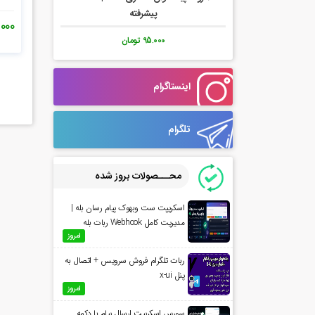
پیشرفته
93.000
95.000 تومان
اینستاگرام
تلگرام
محـــصولات بروز شده
اسکریپت ست وبهوک پیام رسان بله |
مدیریت کامل Webhook ربات بله
امروز
ربات تلگرام فروش سرویس + اتصال به
پنل x-ui
امروز
سورس اسکریپت ارسال پیام با دکمه