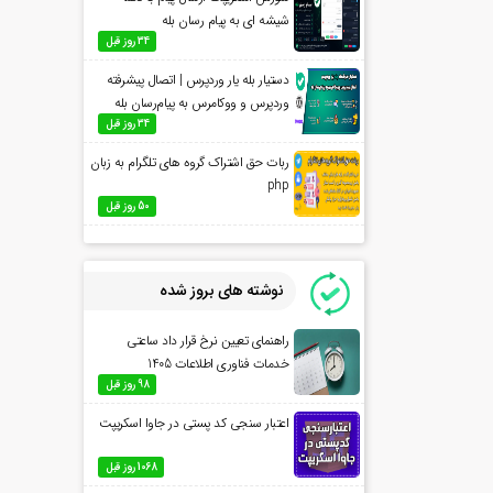
شیشه ای به پیام رسان بله
34 روز قبل
دستیار بله یار وردپرس | اتصال پیشرفته
وردپرس و ووکامرس به پیام‌رسان بله
34 روز قبل
ربات حق اشتراک گروه های تلگرام به زبان
php
50 روز قبل
نوشته های بروز شده
راهنمای تعیین نرخ قرار داد ساعتی
خدمات فناوری اطلاعات 1405
98 روز قبل
اعتبار سنجی کد پستی در جاوا اسکریپت
1068 روز قبل