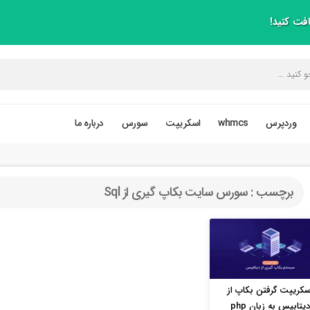
افت کنید!
وردپرس
whmcs
اسکریپت
سورس
درباره ما
برچسب : سورس سایت بکاپ گیری از Sql
سکریپت گرفتن بکاپ از
دیتابیس به زبان php