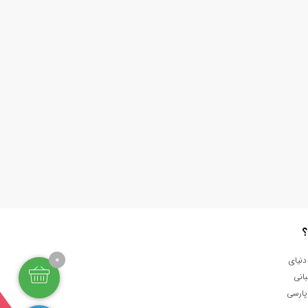
؟
0
دنیای
انی
پارسی