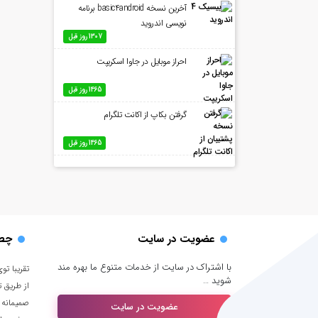
آخرین نسخه basic4android برنامه
نویسی اندروید
1307 روز قبل
احراز موبایل در جاوا اسکریپت
1465 روز قبل
گرفتن بکاپ از اکانت تلگرام
1465 روز قبل
عضویت در سایت
چطو
با اشتراک در سایت از خدمات متنوع ما بهره مند
شوید …
از طریق 
صمیمانه 
عضویت در سایت