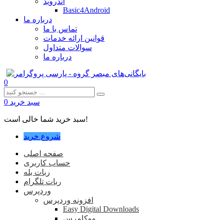
اندروید
Basic4Android
درباره ما
تماس با ما
قوانین ارائه خدمات
سوالات متداول
درباره ما
0
سبد خرید
0
سبد خرید شما خالی است!
شروع خرید
صفحه اصلی
حساب کاربری
ربات بله
ربات تلگرام
وردپرس
افزونه وردپرس
Easy Digital Downloads
ووکامرس