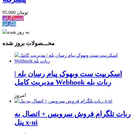
95.000 تومان
اینستاگرام
تلگرام
محـــصولات بروز شده
اسکریپت ست وبهوک پیام رسان بله |
مدیریت کامل Webhook ربات بله
امروز
ربات تلگرام فروش سرویس + اتصال به
پنل x-ui