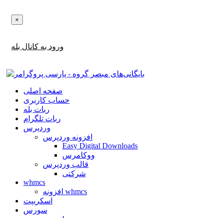
×
اطلاع‌رسانی‌های آپدیت ها و تخفیف ها را در بله دریافت کنید!
ورود به کانال بله
صفحه اصلی
حساب کاربری
ربات بله
ربات تلگرام
وردپرس
افزونه وردپرس
Easy Digital Downloads
ووکامرس
قالب وردپرس
شرکتی
whmcs
افزونه whmcs
اسکریپت
سورس