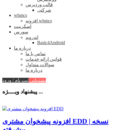
قالب وردپرس
شرکتی
whmcs
افزونه whmcs
اسکریپت
سورس
اندروید
Basic4Android
درباره ما
تماس با ما
قوانین ارائه خدمات
سوالات متداول
درباره ما
پشتیبانی
ثبت نام / ورود
پیشنهاد ویــــژه ...
افزونه پیشخوان مشتری EDD | نسخه
پیشرفته