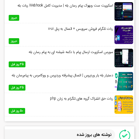
اسکریپت ست وبهوک پیام رسان بله | مدیریت کامل Webhook ربات بله
دیروز
ربات تلگرام فروش سرویس + اتصال به پنل x-ui
دیروز
سورس اسکریپت ارسال پیام با دکمه شیشه ای به پیام رسان بله
35 روز قبل
دستیار بله یار وردپرس | اتصال پیشرفته وردپرس و ووکامرس به پیام‌رسان بله
35 روز قبل
ربات حق اشتراک گروه های تلگرام به زبان php
50 روز قبل
نوشته های بروز شده