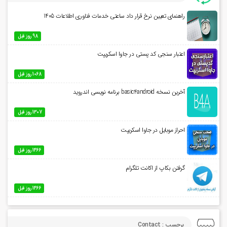
راهنمای تعیین نرخ قرار داد ساعتی خدمات فناوری اطلاعات 1405
98 روز قبل
اعتبار سنجی کد پستی در جاوا اسکریپت
1068 روز قبل
آخرین نسخه basic4android برنامه نویسی اندروید
1307 روز قبل
احراز موبایل در جاوا اسکریپت
1466 روز قبل
گرفتن بکاپ از اکانت تلگرام
1466 روز قبل
برچسب : Contact