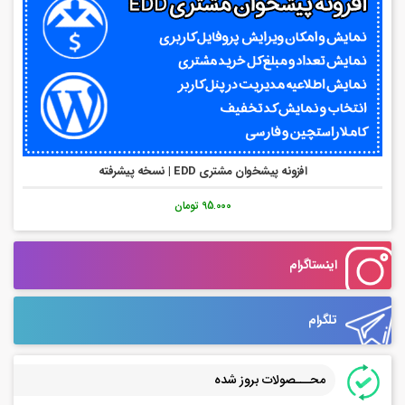
افزونه پیشخوان مشتری EDD | نسخه پیشرفته
95.000 تومان
اینستاگرام
تلگرام
محـــصولات بروز شده