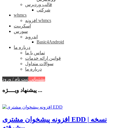
قالب وردپرس
شرکتی
whmcs
افزونه whmcs
اسکریپت
سورس
اندروید
Basic4Android
درباره ما
تماس با ما
قوانین ارائه خدمات
سوالات متداول
درباره ما
پشتیبانی
ثبت نام / ورود
پیشنهاد ویــــژه ...
افزونه پیشخوان مشتری EDD | نسخه
پیشرفته