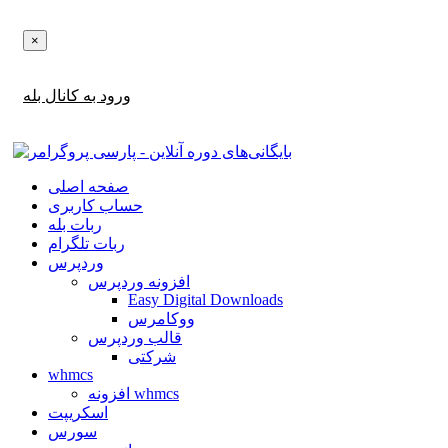
×
اطلاع‌رسانی‌های آپدیت ها و تخفیف ها را در بله دریافت کنید!
ورود به کانال بله
صفحه اصلی
حساب کاربری
ربات بله
ربات تلگرام
وردپرس
افزونه وردپرس
Easy Digital Downloads
ووکامرس
قالب وردپرس
شرکتی
whmcs
افزونه whmcs
اسکریپت
سورس