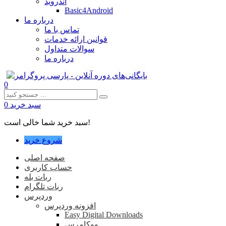
اندروید
Basic4Android
درباره ما
تماس با ما
قوانین ارائه خدمات
سوالات متداول
درباره ما
0
سبد خرید
0
سبد خرید شما خالی است!
شروع خرید
صفحه اصلی
حساب کاربری
ربات بله
ربات تلگرام
وردپرس
افزونه وردپرس
Easy Digital Downloads
ووکامرس