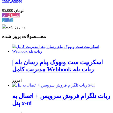
95.000 تومان
اینستاگرام
تلگرام
محـــصولات بروز شده
اسکریپت ست وبهوک پیام رسان بله |
مدیریت کامل Webhook ربات بله
امروز
ربات تلگرام فروش سرویس + اتصال به
پنل x-ui