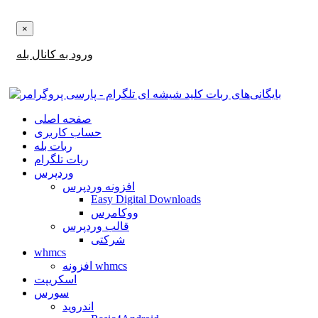
×
‌های آپدیت ها و تخفیف ها را در بله دریافت کنید!
ورود به کانال بله
صفحه اصلی
حساب کاربری
ربات بله
ربات تلگرام
وردپرس
افزونه وردپرس
Easy Digital Downloads
ووکامرس
قالب وردپرس
شرکتی
whmcs
افزونه whmcs
اسکریپت
سورس
اندروید