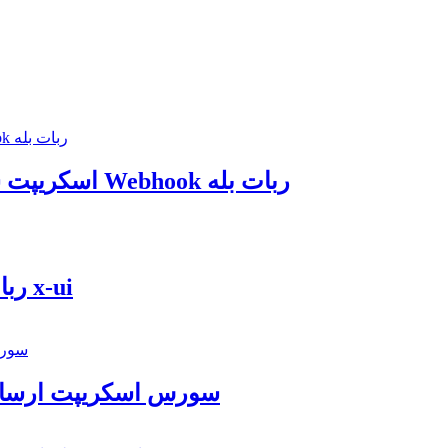
اسکریپت ست وبهوک پیام رسان بله | مدیریت کامل Webhook ربات بله
ربات تلگرام فروش سرویس + اتصال به پنل x-ui
سورس اسکریپت ارسال پ