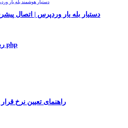
دستیار بله یار وردپرس | اتصال پیشر
ربات حق اشتراک گروه های تلگرام به زبان php
راهنمای تعیین نرخ قرار 