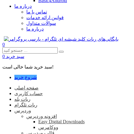
Basic4Android
درباره ما
تماس با ما
قوانین ارائه خدمات
سوالات متداول
درباره ما
0
سبد خرید
0
سبد خرید شما خالی است!
شروع خرید
صفحه اصلی
حساب کاربری
ربات بله
ربات تلگرام
وردپرس
افزونه وردپرس
Easy Digital Downloads
ووکامرس
قالب وردپرس