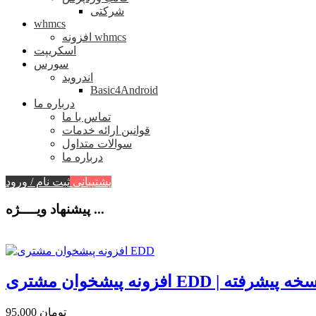
شرکتی
whmcs
افزونه whmcs
اسکریپت
سورس
اندروید
Basic4Android
درباره ما
تماس با ما
قوانین ارائه خدمات
سوالات متداول
درباره ما
پشتیبانی
ثبت نام / ورود
پیشنهاد ویــــژه ...
نه پیشخوان مشتری EDD | نسخه پیشرفته
95.000 تومان