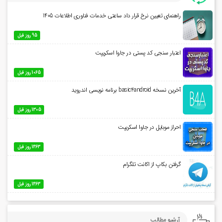
راهنمای تعیین نرخ قرار داد ساعتی خدمات فناوری اطلاعات 1405
95 روز قبل
اعتبار سنجی کد پستی در جاوا اسکریپت
1065 روز قبل
آخرین نسخه basic4android برنامه نویسی اندروید
1305 روز قبل
احراز موبایل در جاوا اسکریپت
1463 روز قبل
گرفتن بکاپ از اکانت تلگرام
1463 روز قبل
آرشیو مطالب