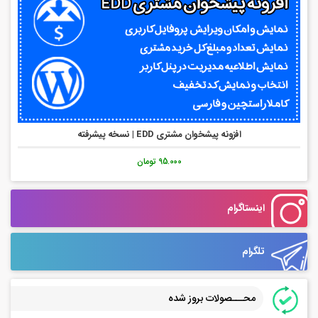
افزونه پیشخوان مشتری EDD | نسخه پیشرفته
95.000 تومان
اینستاگرام
تلگرام
محـــصولات بروز شده