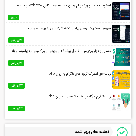
اسکریپت ست وبهوک پیام رسان بله | مدیریت کامل Webhook ربات بله
دیروز
سورس اسکریپت ارسال پیام با دکمه شیشه ای به پیام رسان بله
32 روز قبل
دستیار بله یار وردپرس | اتصال پیشرفته وردپرس و ووکامرس به پیام‌رسان بله
32 روز قبل
ربات حق اشتراک گروه های تلگرام به زبان php
47 روز قبل
ربات تلگرام درگاه پرداخت شخصی به زبان php
47 روز قبل
نوشته های بروز شده