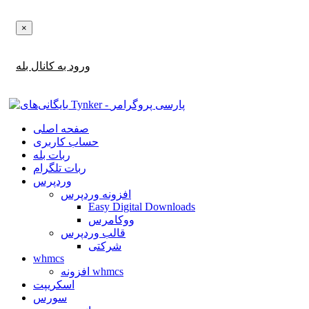
×
اطلاع‌رسانی‌های آپدیت ها و تخفیف ها را در بله دریافت کنید!
ورود به کانال بله
صفحه اصلی
حساب کاربری
ربات بله
ربات تلگرام
وردپرس
افزونه وردپرس
Easy Digital Downloads
ووکامرس
قالب وردپرس
شرکتی
whmcs
افزونه whmcs
اسکریپت
سورس