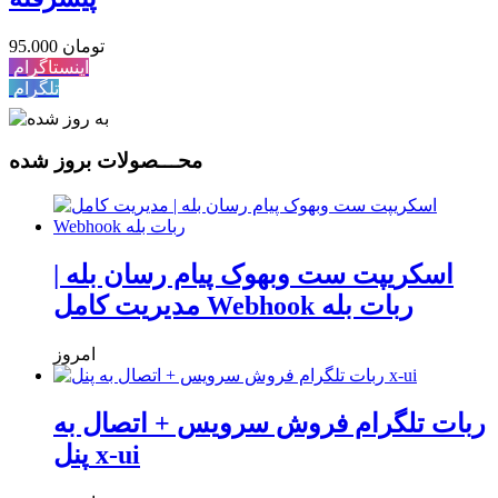
95.000 تومان
اینستاگرام
تلگرام
محـــصولات بروز شده
اسکریپت ست وبهوک پیام رسان بله |
مدیریت کامل Webhook ربات بله
امروز
ربات تلگرام فروش سرویس + اتصال به
پنل x-ui