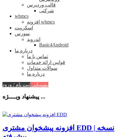
قالب وردپرس
شرکتی
whmcs
افزونه whmcs
اسکریپت
سورس
اندروید
Basic4Android
درباره ما
تماس با ما
قوانین ارائه خدمات
سوالات متداول
درباره ما
پشتیبانی
ثبت نام / ورود
پیشنهاد ویــــژه ...
افزونه پیشخوان مشتری EDD | نسخه
پیشرفته