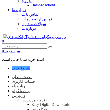
اندروید
Basic4Android
درباره ما
تماس با ما
قوانین ارائه خدمات
سوالات متداول
درباره ما
0
سبد خرید
0
سبد خرید شما خالی است!
شروع خرید
صفحه اصلی
حساب کاربری
ربات بله
ربات تلگرام
وردپرس
افزونه وردپرس
Easy Digital Downloads
ووکامرس