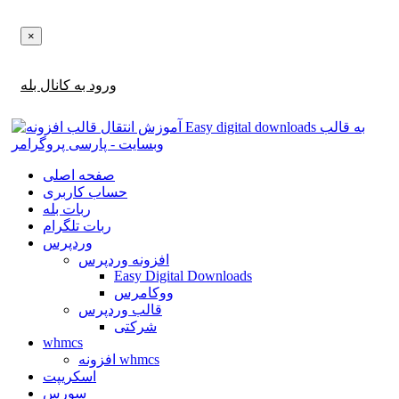
×
اطلاع‌رسانی‌های آپدیت ها و تخفیف ها را در بله دریافت کنید!
ورود به کانال بله
صفحه اصلی
حساب کاربری
ربات بله
ربات تلگرام
وردپرس
افزونه وردپرس
Easy Digital Downloads
ووکامرس
قالب وردپرس
شرکتی
whmcs
افزونه whmcs
اسکریپت
سورس