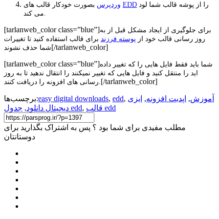
را از پوشه قالب شما لود
EDD
بصورت خودکار قالب های
وردپرس
می کند.
[tarlanweb_color class=”blue”]
برای جلوگیری از ایجاد مشکل قبل از به
روز رسانی قالب خود از
پوسته فرزند
برای قالب استفاده کنید تا تغییرات
[/tarlanweb_color]
شما حذف نشوند
[tarlanweb_color class=”blue”]
شما باید فقط فایل هایی را که تغییر داده
اید را منتقل کنید و فایل هایی که تغییر نمیکنند را انتقال ندهید تا به روز
[/tarlanweb_color]
رسانی های افزونه را دریافت کنند.
آموزش
,
اپدیت افزونه
,
ایزی
,
edd
,
easy digital downloads
برچسب‌ها:
قالب edd
,
جدول edd
دیجیتال دانلود
,
مطلب مفیدی برای شما بود ؟ پس به اشتراک بگذارید برای
دوستانتان