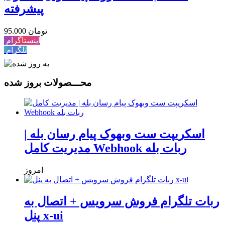
پیشرفته
95.000 تومان
اینستاگرام
تلگرام
محـــصولات بروز شده
اسکریپت ست وبهوک پیام رسان بله |
مدیریت کامل Webhook ربات بله
امروز
ربات تلگرام فروش سرویس + اتصال به
پنل x-ui