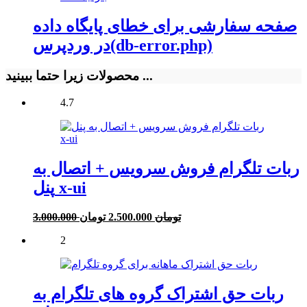
صفحه سفارشی برای خطای پایگاه داده
در وردپرس(db-error.php)
محصولات زیرا حتما ببینید ...
4.7
ربات تلگرام فروش سرویس + اتصال به
پنل x-ui
قیمت
قیمت
3.000.000 تومان
2.500.000 تومان
فعلی:
اصلی:
2
2.500.000 تومان.
3.000.000 تومان
بود.
ربات حق اشتراک گروه های تلگرام به