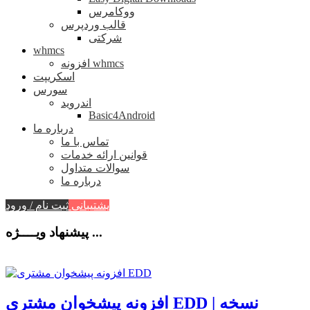
ووکامرس
قالب وردپرس
شرکتی
whmcs
افزونه whmcs
اسکریپت
سورس
اندروید
Basic4Android
درباره ما
تماس با ما
قوانین ارائه خدمات
سوالات متداول
درباره ما
پشتیبانی
ثبت نام / ورود
پیشنهاد ویــــژه ...
افزونه پیشخوان مشتری EDD | نسخه