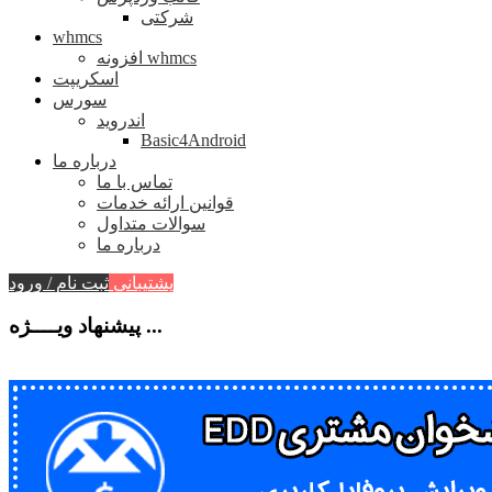
شرکتی
whmcs
افزونه whmcs
اسکریپت
سورس
اندروید
Basic4Android
درباره ما
تماس با ما
قوانین ارائه خدمات
سوالات متداول
درباره ما
پشتیبانی
ثبت نام / ورود
پیشنهاد ویــــژه ...