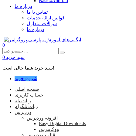
Basic4Android
درباره ما
تماس با ما
قوانین ارائه خدمات
سوالات متداول
درباره ما
0
سبد خرید
0
سبد خرید شما خالی است!
شروع خرید
صفحه اصلی
حساب کاربری
ربات بله
ربات تلگرام
وردپرس
افزونه وردپرس
Easy Digital Downloads
ووکامرس
قالب وردپرس