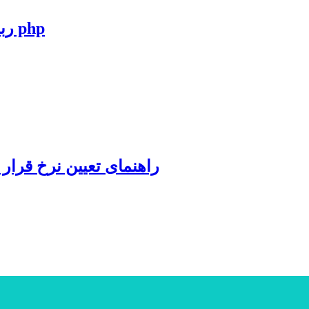
ربات تلگرام درگاه پرداخت شخصی به زبان php
راهنمای تعیین نرخ قرار 