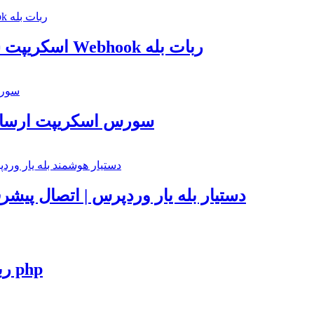
اسکریپت ست وبهوک پیام رسان بله | مدیریت کامل Webhook ربات بله
سورس اسکریپت ارسال پ
دستیار بله یار وردپرس | اتصال پیشر
ربات حق اشتراک گروه های تلگرام به زبان php