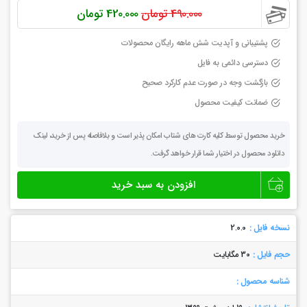
قیمت
قیمت
490.000 تومان
420.000 تومان
اصلی:
فعلی:
پشتیبانی و آپدیت شش ماهه رایگان محصولات
دسترسی دائمی به فایل
490.000 تومان
420.000 تومان.
بازگشت وجه در صورت عدم کارکرد صحیح
بود.
ضمانت کیفیت محصول
خرید محصول توسط کلیه کارت های شتاب امکان پذیر است و بلافاصله پس از خرید، لینک
دانلود محصول در اختیار شما قرار خواهد گرفت.
اسکریپت
افزودن به سبد خرید
درگاه
پرداخت
شخصی
با
نسخه فایل :
2.0.0
درگاه
های
حجم فایل :
30 مگابایت
ایرانی
عدد
شناسه محصول :