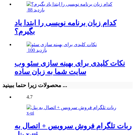
88 بازدید
کدام زبان برنامه نویسی را ابتدا یاد
بگیرم؟
100 بازدید
نکات کلیدی برای بهینه سازی سئو وب
سایت شما به زبان ساده
محصولات زیرا حتما ببینید ...
4.7
ربات تلگرام فروش سرویس + اتصال به
پنل x-ui