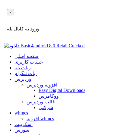
×
اطلاع‌رسانی‌های آپدیت ها و تخفیف ها را در بله دریافت کنید!
ورود به کانال بله
صفحه اصلی
حساب کاربری
ربات بله
ربات تلگرام
وردپرس
افزونه وردپرس
Easy Digital Downloads
ووکامرس
قالب وردپرس
شرکتی
whmcs
افزونه whmcs
اسکریپت
سورس