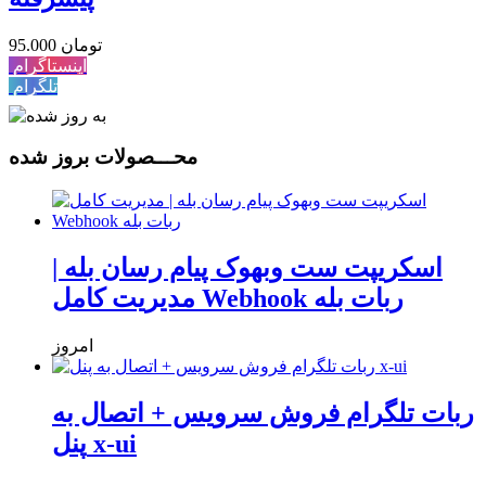
95.000 تومان
اینستاگرام
تلگرام
محـــصولات بروز شده
اسکریپت ست وبهوک پیام رسان بله |
مدیریت کامل Webhook ربات بله
امروز
ربات تلگرام فروش سرویس + اتصال به
پنل x-ui