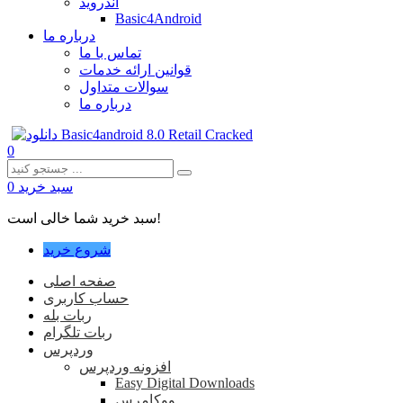
اندروید
Basic4Android
درباره ما
تماس با ما
قوانین ارائه خدمات
سوالات متداول
درباره ما
0
سبد خرید
0
سبد خرید شما خالی است!
شروع خرید
صفحه اصلی
حساب کاربری
ربات بله
ربات تلگرام
وردپرس
افزونه وردپرس
Easy Digital Downloads
ووکامرس