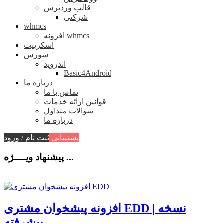
قالب وردپرس
شرکتی
whmcs
افزونه whmcs
اسکریپت
سورس
اندروید
Basic4Android
درباره ما
تماس با ما
قوانین ارائه خدمات
سوالات متداول
درباره ما
پشتیبانی
ثبت نام / ورود
پیشنهاد ویــــژه ...
افزونه پیشخوان مشتری EDD | نسخه
پیشرفته