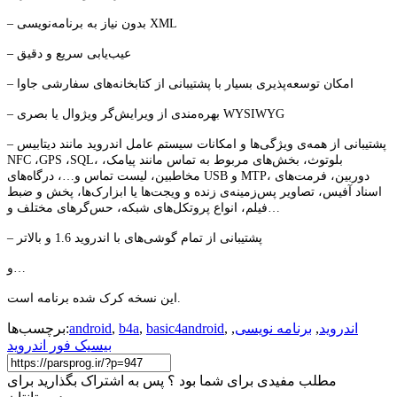
– بدون نیاز به برنامه‌نویسی XML
– عیب‌یابی سریع و دقیق
– امکان توسعه‌پذیری بسیار با پشتیبانی از کتابخانه‌های سفارشی جاوا
– بهره‌مندی از ویرایش‌گر ویژوال یا بصری WYSIWYG
– پشتیبانی از همه‌ی ویژگی‌ها و امکانات سیستم عامل اندروید مانند دیتابیس
NFC ،GPS ،SQL، بلوتوث، بخش‌های مربوط به تماس مانند پیامک،
مخاطبین، لیست تماس و…، درگاه‌های USB و MTP، دوربین، فرمت‌های
اسناد آفیس، تصاویر پس‌زمینه‌ی زنده و ویجت‌ها یا ابزارک‌ها، پخش و ضبط
فیلم، انواع پروتکل‌های شبکه، حس‌گرهای مختلف و…
– پشتیبانی از تمام گوشی‌های با اندروید 1.6 و بالاتر
و…
این نسخه کرک شده برنامه است.
اندروید
,
برنامه نویسی
,
,
basic4android
,
b4a
,
android
برچسب‌ها:
بیسیک فور اندروید
مطلب مفیدی برای شما بود ؟ پس به اشتراک بگذارید برای